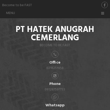
Become to be FAST
MENU
PT HATEK ANUGRAH
CEMERLANG
BECOME TO BE FAST
Office
0218251958
Phone
081287597733
Whatsapp