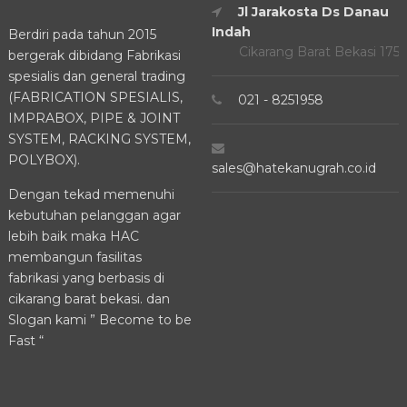
Jl Jarakosta Ds Danau
Indah
Berdiri pada tahun 2015
Cikarang Barat Bekasi 175
bergerak dibidang Fabrikasi
spesialis dan general trading
(FABRICATION SPESIALIS,
021 - 8251958
IMPRABOX, PIPE & JOINT
SYSTEM, RACKING SYSTEM,
POLYBOX).
sales@hatekanugrah.co.id
Dengan tekad memenuhi
kebutuhan pelanggan agar
lebih baik maka HAC
membangun fasilitas
fabrikasi yang berbasis di
cikarang barat bekasi. dan
Slogan kami ” Become to be
Fast “