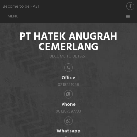
Become to be FAST
MENU
PT HATEK ANUGRAH
CEMERLANG
BECOME TO BE FAST
Office
0218251958
Phone
081287597733
Whatsapp