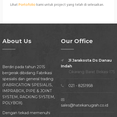
Lihat
Portofolio
kami untuk project yang telah di selesaikan.
About Us
Our Office
Jl Jarakosta Ds Danau
Indah
Berdiri pada tahun 2015
Cikarang Barat Bekasi 175
bergerak dibidang Fabrikasi
spesialis dan general trading
(FABRICATION SPESIALIS,
021 - 8251958
IMPRABOX, PIPE & JOINT
SYSTEM, RACKING SYSTEM,
POLYBOX).
sales@hatekanugrah.co.id
Dengan tekad memenuhi