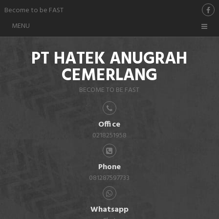
Become to be FAST
MENU
PT HATEK ANUGRAH
CEMERLANG
BECOME TO BE FAST
Office
0218251958
Phone
081287597733
Whatsapp